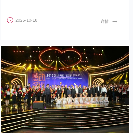
2025-10-18
详情