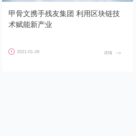
甲骨文携手残友集团 利用区块链技
术赋能新产业
2021-01-28
详情