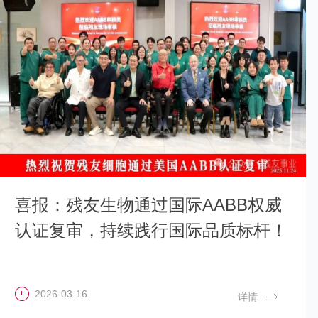
喜报：残友生物通过国际AABB权威
认证复审，持续践行国际品质标杆！
2026-03-16
详情