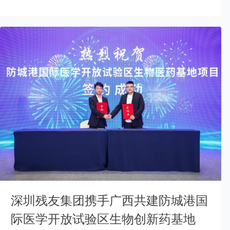
深圳残友集团携手广西共建防城港国
际医学开放试验区生物创新药基地