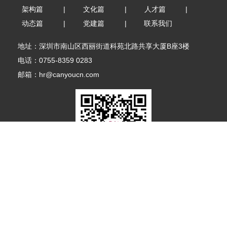
架构篇
|
文化篇
|
人才篇
|
动态篇
|
党建篇
|
联系我们
地址：深圳市南山区西丽街道科苑北路共享大厦B座3楼
电话：0755-8359 0283
邮箱：hr@canyoucn.com
扫码关注公众号
残友科技集团股份有限公司版权所有 备案序号：
粤ICP备09160080